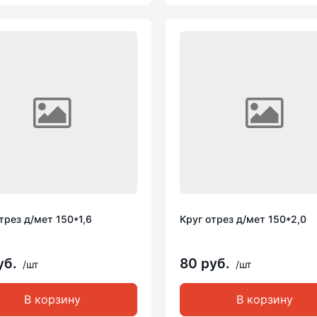
трез д/мет 150*1,6
Круг отрез д/мет 150*2,0
уб.
80 руб.
/шт
/шт
В корзину
В корзину