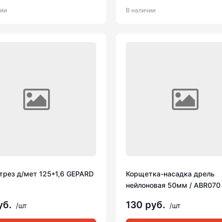
чии
В наличии
трез д/мет 125*1,6 GEPARD
Корщетка-насадка дрель
нейлоновая 50мм / ABR070
уб.
130 руб.
/шт
/шт