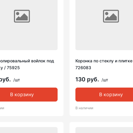
полировальный войлок под
Коронка по стеклу и плитке
у / 75925
726083
руб.
130 руб.
/шт
/шт
В корзину
В корзину
чии
В наличии