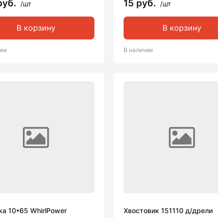
руб.
15 руб.
/шт
/шт
В корзину
В корзину
чии
В наличии
а 10*65 WhirlPower
Хвостовик 151110 д/дрели