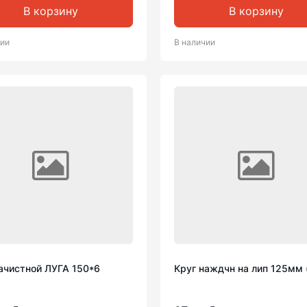
В корзину
В корзину
чии
В наличии
зачистной ЛУГА 150*6
Круг наждчн на лип 125мм 