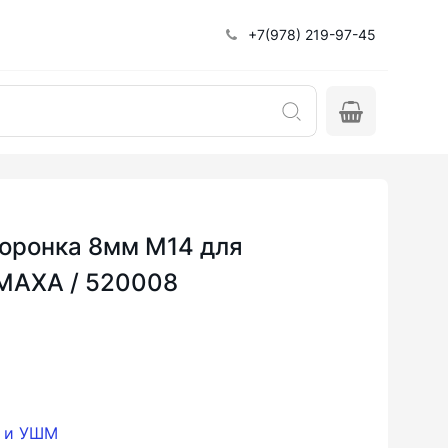
+7(978) 219-97-45
коронка 8мм М14 для
МАХА / 520008
и и УШМ