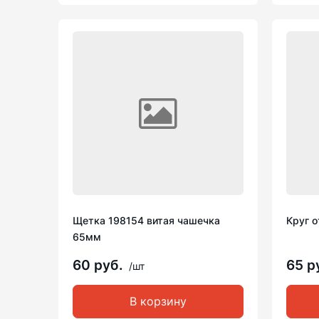
Щетка 198154 витая чашечка
Круг о
65мм
60 руб.
65 р
/шт
В корзину