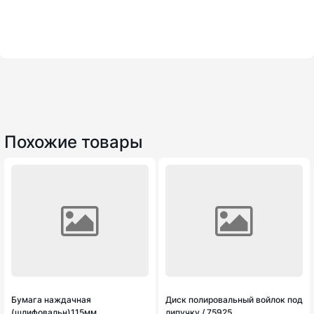
Похожие товары
Бумага наждачная
Диск полировальный войлок под
(шлифовальн)115мм
липучку / 75925