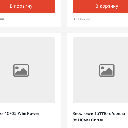
В корзину
В корзину
чии
В наличии
а 10*65 WhirlPower
Хвостовик 151110 д/дрели
8*110мм Сигма