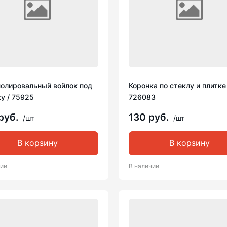
полировальный войлок под
Коронка по стеклу и плитке
у / 75925
726083
руб.
130 руб.
/шт
/шт
В корзину
В корзину
чии
В наличии