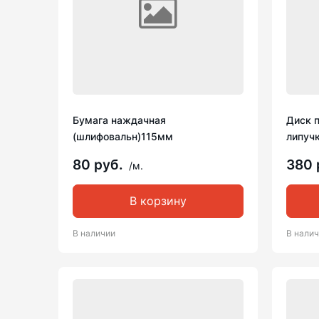
Бумага наждачная
Диск 
(шлифовальн)115мм
липучк
80 руб.
380 
/м.
В корзину
В наличии
В нали