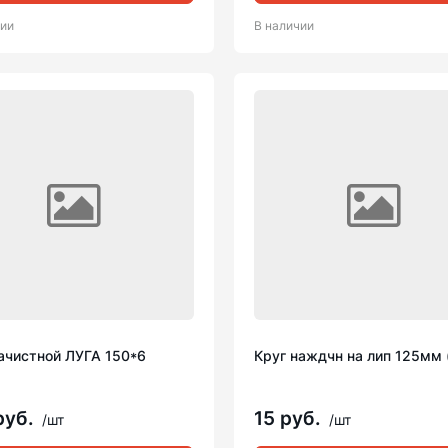
чии
В наличии
зачистной ЛУГА 150*6
Круг наждчн на лип 125мм 
руб.
15 руб.
/шт
/шт