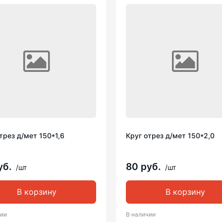
трез д/мет 150*1,6
Круг отрез д/мет 150*2,0
уб.
80 руб.
/шт
/шт
В корзину
В корзину
чии
В наличии