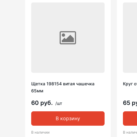
Щетка 198154 витая чашечка
Круг о
65мм
60 руб.
65 р
/шт
В корзину
В наличии
В нали