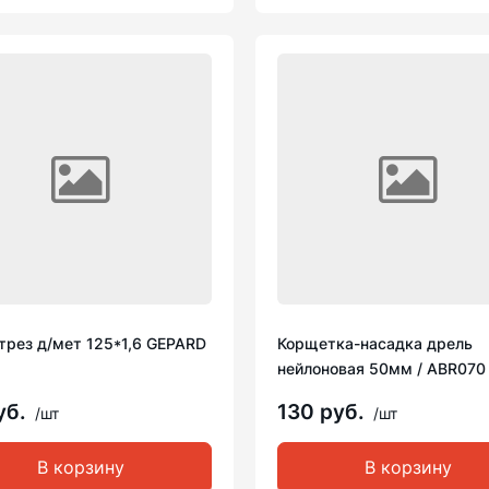
трез д/мет 125*1,6 GEPARD
Корщетка-насадка дрель
нейлоновая 50мм / ABR070
уб.
130 руб.
/шт
/шт
В корзину
В корзину