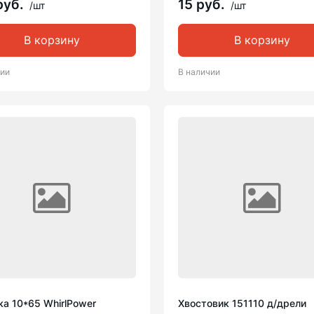
руб.
15 руб.
/шт
/шт
В корзину
В корзину
чии
В наличии
а 10*65 WhirlPower
Хвостовик 151110 д/дрели