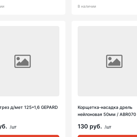
чии
В наличии
трез д/мет 125*1,6 GEPARD
Корщетка-насадка дрель
нейлоновая 50мм / ABR070
уб.
130 руб.
/шт
/шт