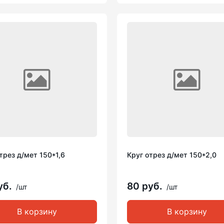
трез д/мет 150*1,6
Круг отрез д/мет 150*2,0
уб.
80 руб.
/шт
/шт
В корзину
В корзину