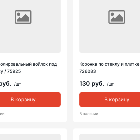
полировальный войлок под
Коронка по стеклу и плитке
у / 75925
726083
руб.
130 руб.
/шт
/шт
В корзину
В корзину
чии
В наличии