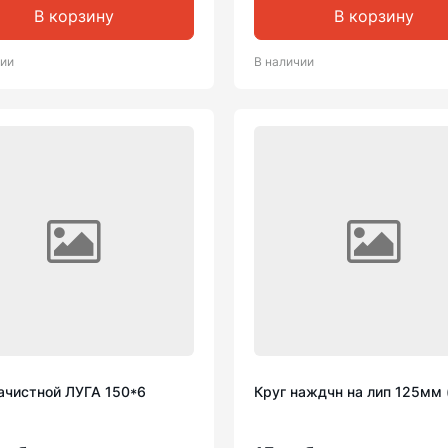
В корзину
В корзину
чии
В наличии
зачистной ЛУГА 150*6
Круг наждчн на лип 125мм 