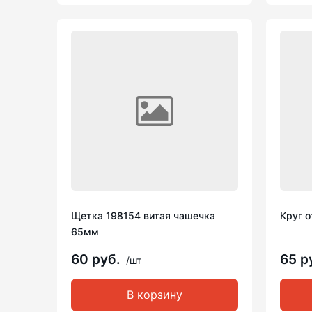
Щетка 198154 витая чашечка
Круг о
65мм
60 руб.
65 р
/шт
В корзину