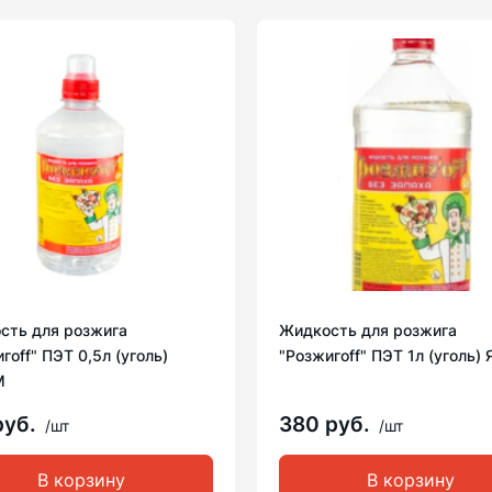
сть для розжига
Жидкость для розжига
гoff" ПЭТ 0,5л (уголь)
"Розжигoff" ПЭТ 1л (уголь
М
руб.
380 руб.
/шт
/шт
В корзину
В корзину