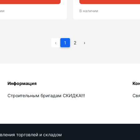
чии
В наличии
‹
1
2
›
Информация
Ко
Строительным бригадам СКИДКА!!!
Св
авления торговлей и складом