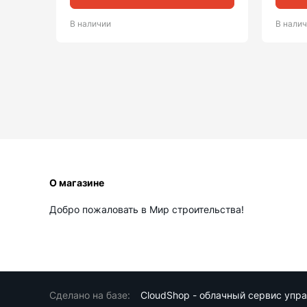
В наличии
В нали
О магазине
Добро пожаловать в Мир строительства!
Сделано на базе:
CloudShop - облачный сервис упр