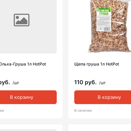
Ольха-Груша 1л HotPot
Щепа груша 1л HotPot
руб.
110 руб.
/шт
/шт
В корзину
В корзину
чии
В наличии