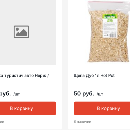
а туристич авто Нерж /
Щепа Дуб 1л Hot Pot
1
руб.
50 руб.
/шт
/шт
В корзину
В корзину
чии
В наличии