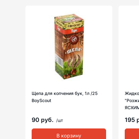
Щепа для копчения бук, 1л /25
Жидко
BoyScout
"Розжи
ЯСХИ
90 руб.
195 
/шт
В корзину