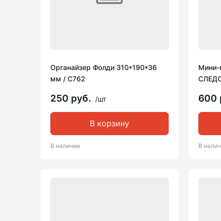
Органайзер Фолди 310*190*36
Мини-г
мм / С762
СЛЕДО
250 руб.
600 
/шт
В корзину
В наличии
В нали