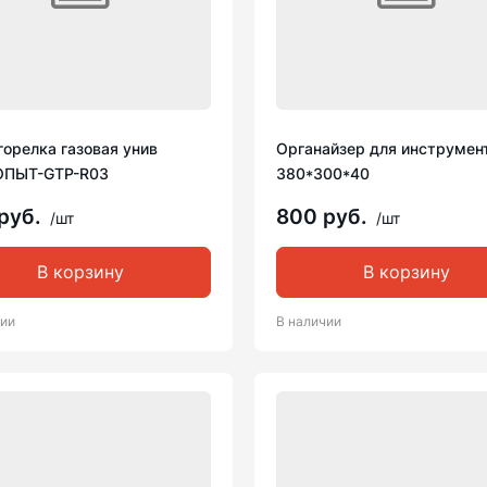
орелка газовая унив
Органайзер для инструмен
ПЫТ-GTP-R03
380*300*40
руб.
800 руб.
/шт
/шт
В корзину
В корзину
чии
В наличии