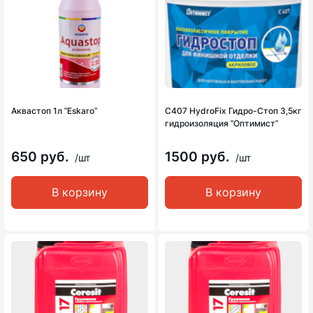
Аквастоп 1л ʺEskaroʺ
С407 HydroFix Гидро-Стоп 3,5кг
гидроизоляция ʺОптимистʺ
650 руб.
1500 руб.
/шт
/шт
В корзину
В корзину