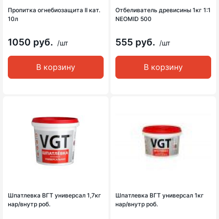
Пропитка огнебиозащита II кат.
Отбеливатель древисины 1кг 1:1
10л
NEOMID 500
1050 руб.
555 руб.
/шт
/шт
В корзину
В корзину
Шпатлевка ВГТ универсал 1,7кг
Шпатлевка ВГТ универсал 1кг
нар/внутр роб.
нар/внутр роб.