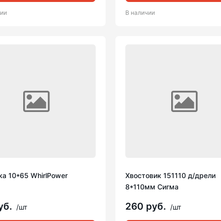
чии
В наличии
а 10*65 WhirlPower
Хвостовик 151110 д/дрели
8*110мм Сигма
уб.
260 руб.
/шт
/шт