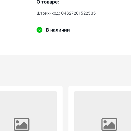
О товаре:
Штрих-код: 04627201522535
В наличии