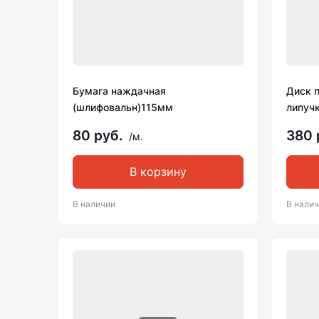
Бумага наждачная
Диск 
(шлифовальн)115мм
липучк
80 руб.
380 
/м.
В корзину
В наличии
В нали