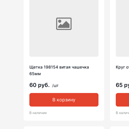
Щетка 198154 витая чашечка
Круг о
65мм
60 руб.
65 р
/шт
В корзину
В наличии
В нали