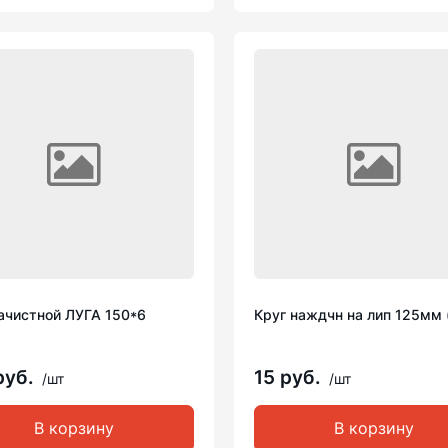
зачистной ЛУГА 150*6
Круг наждчн на лип 125мм 
руб.
15 руб.
/шт
/шт
В корзину
В корзину