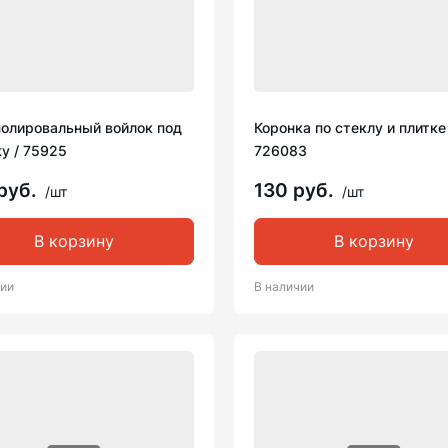
полировальный войлок под
Коронка по стеклу и плитке
у / 75925
726083
руб.
130 руб.
/шт
/шт
В корзину
В корзину
чии
В наличии