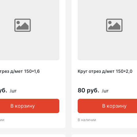
трез д/мет 150*1,6
Круг отрез д/мет 150*2,0
уб.
80 руб.
/шт
/шт
В корзину
В корзину
чии
В наличии