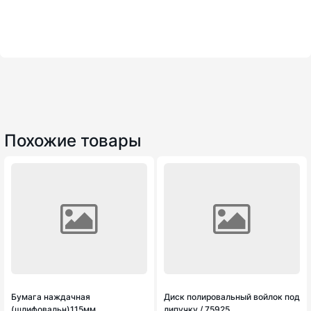
Похожие товары
Бумага наждачная
Диск полировальный войлок под
(шлифовальн)115мм
липучку / 75925