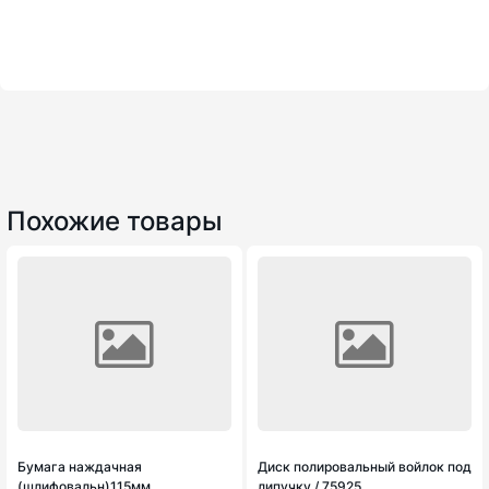
Похожие товары
Бумага наждачная
Диск полировальный войлок под
(шлифовальн)115мм
липучку / 75925