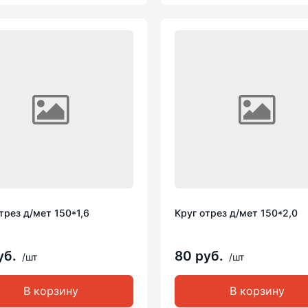
трез д/мет 150*1,6
Круг отрез д/мет 150*2,0
уб.
80 руб.
/шт
/шт
В корзину
В корзину