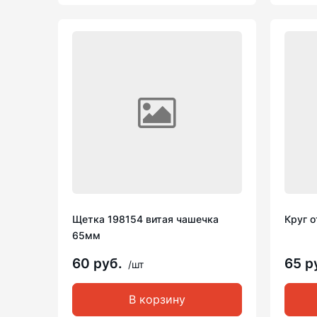
Щетка 198154 витая чашечка
Круг о
65мм
60 руб.
65 р
/шт
В корзину