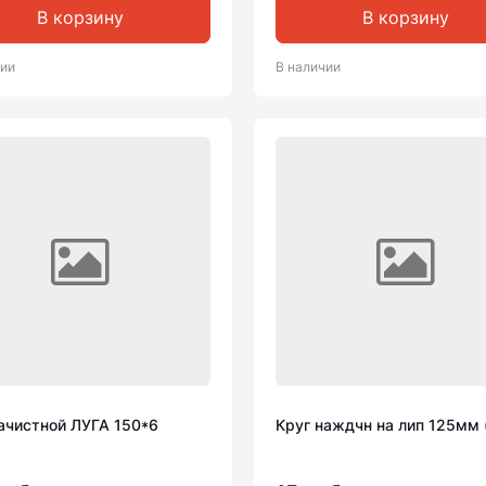
В корзину
В корзину
чии
В наличии
зачистной ЛУГА 150*6
Круг наждчн на лип 125мм 