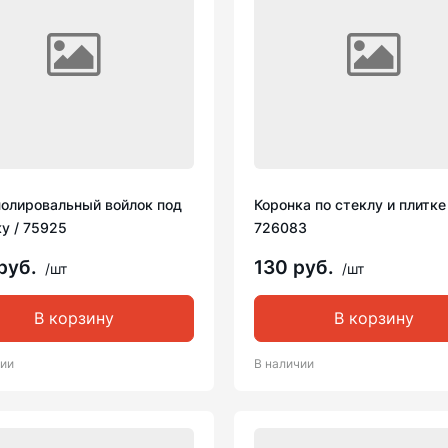
полировальный войлок под
Коронка по стеклу и плитке
у / 75925
726083
руб.
130 руб.
/шт
/шт
В корзину
В корзину
чии
В наличии