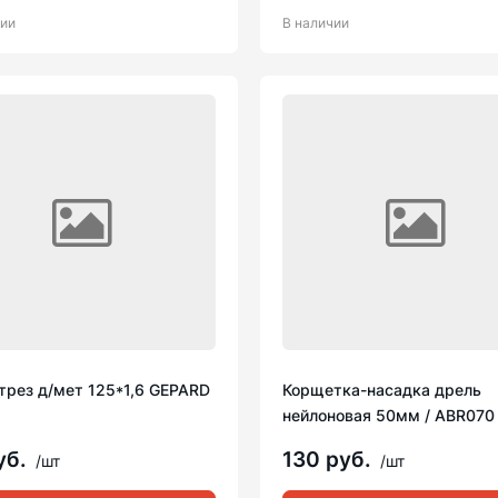
чии
В наличии
трез д/мет 125*1,6 GEPARD
Корщетка-насадка дрель
нейлоновая 50мм / ABR070
уб.
130 руб.
/шт
/шт