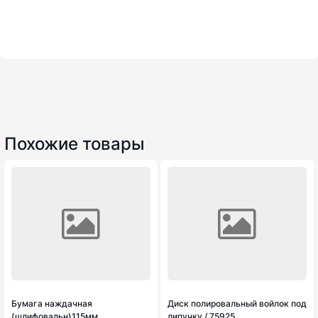
Похожие товары
Бумага наждачная
Диск полировальный войлок под
(шлифовальн)115мм
липучку / 75925