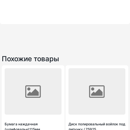
Похожие товары
Бумага наждачная
Диск полировальный войлок под
(шлифовальн)115мм
липучку / 75925