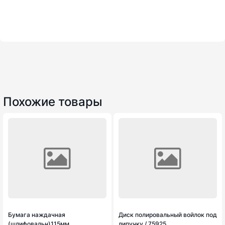
Похожие товары
Бумага наждачная
Диск полировальный войлок под
(шлифовальн)115мм
липучку / 75925