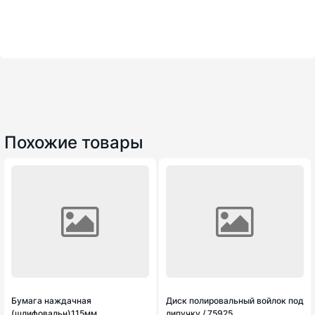
Похожие товары
Бумага наждачная
Диск полировальный войлок под
(шлифовальн)115мм
липучку / 75925