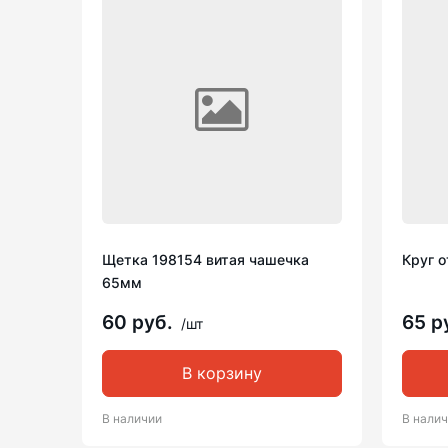
Щетка 198154 витая чашечка
Круг о
65мм
60 руб.
65 р
/шт
В корзину
В наличии
В нали