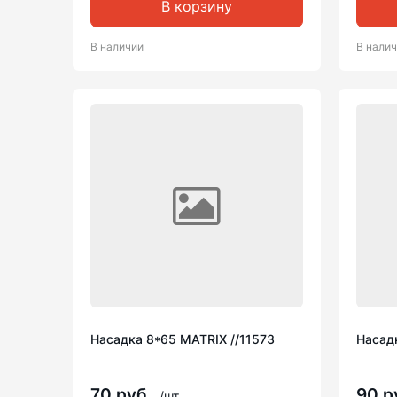
В корзину
В наличии
В нали
Насадка 8*65 MATRIX //11573
Насадк
70 руб.
90 р
/шт