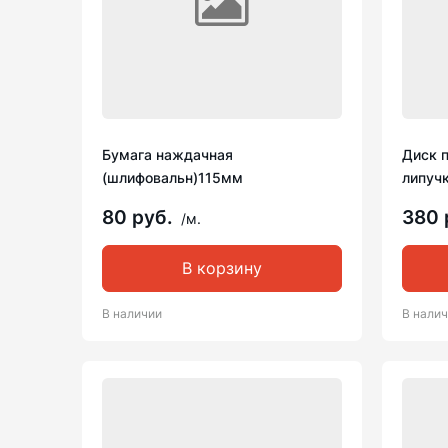
Бумага наждачная
Диск 
(шлифовальн)115мм
липучк
80 руб.
380 
/м.
В корзину
В наличии
В нали