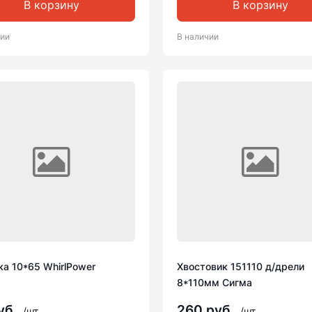
В корзину
В корзину
чии
В наличии
а 10*65 WhirlPower
Хвостовик 151110 д/дрели
8*110мм Сигма
уб.
260 руб.
/шт
/шт