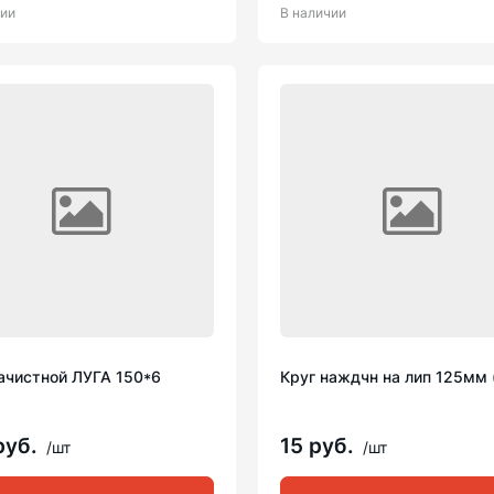
чии
В наличии
зачистной ЛУГА 150*6
Круг наждчн на лип 125мм 
руб.
15 руб.
/шт
/шт