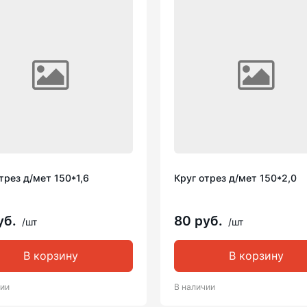
трез д/мет 150*1,6
Круг отрез д/мет 150*2,0
уб.
80 руб.
/шт
/шт
В корзину
В корзину
чии
В наличии