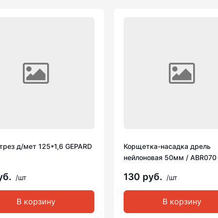
трез д/мет 125*1,6 GEPARD
Корщетка-насадка дрель
нейлоновая 50мм / ABR070
уб.
130 руб.
/шт
/шт
В корзину
В корзину