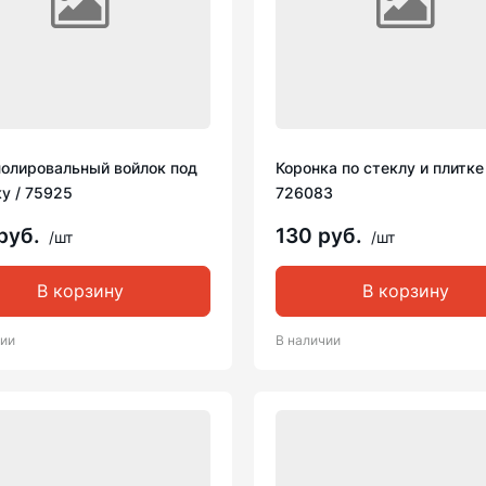
полировальный войлок под
Коронка по стеклу и плитке
у / 75925
726083
руб.
130 руб.
/шт
/шт
В корзину
В корзину
чии
В наличии