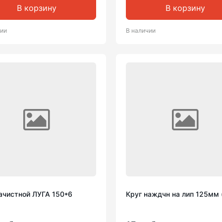
В корзину
В корзину
чии
В наличии
зачистной ЛУГА 150*6
Круг наждчн на лип 125мм 