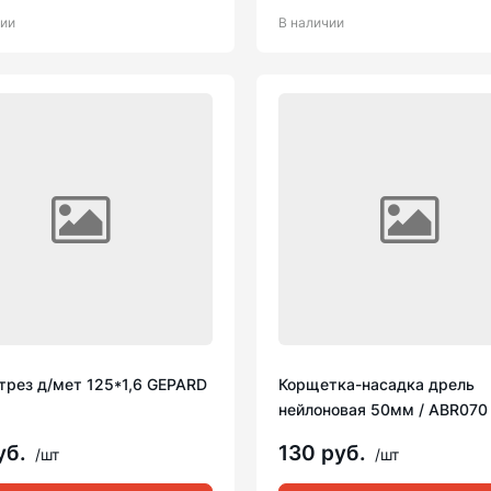
чии
В наличии
трез д/мет 125*1,6 GEPARD
Корщетка-насадка дрель
нейлоновая 50мм / ABR070
уб.
130 руб.
/шт
/шт