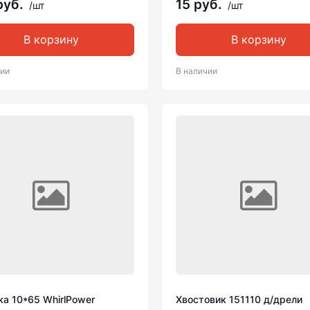
руб.
15 руб.
/шт
/шт
В корзину
В корзину
чии
В наличии
а 10*65 WhirlPower
Хвостовик 151110 д/дрели