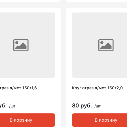
трез д/мет 150*1,6
Круг отрез д/мет 150*2,0
уб.
80 руб.
/шт
/шт
В корзину
В корзину