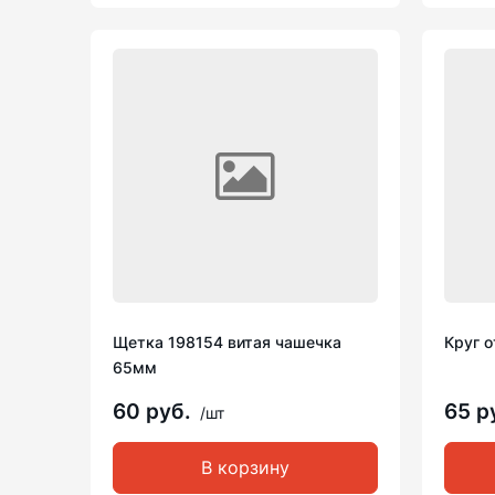
Щетка 198154 витая чашечка
Круг о
65мм
60 руб.
65 р
/шт
В корзину