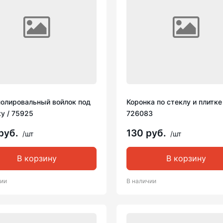
полировальный войлок под
Коронка по стеклу и плитке
у / 75925
726083
руб.
130 руб.
/шт
/шт
В корзину
В корзину
чии
В наличии