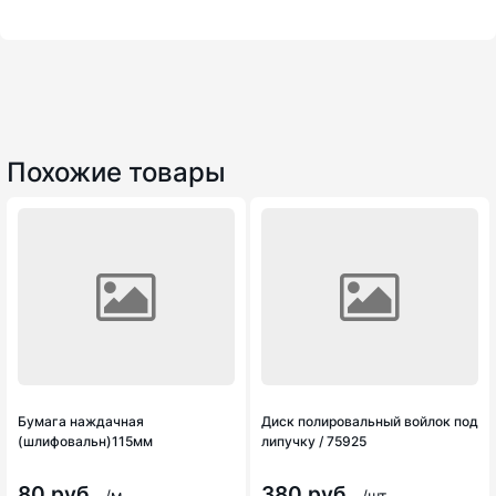
Похожие товары
Бумага наждачная
Диск полировальный войлок под
(шлифовальн)115мм
липучку / 75925
80 руб.
380 руб.
/м.
/шт