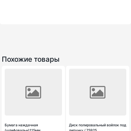
Похожие товары
Бумага наждачная
Диск полировальный войлок под
(шлифовальн)115мм
липучку / 75925